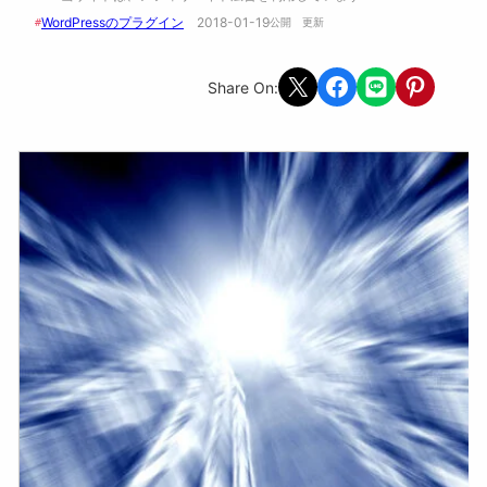
WordPressのプラグイン
2018-01-19
#
公開　
更新 
Share on X
Share on Facebook
Share on LINE
Share on Pint
Share On: