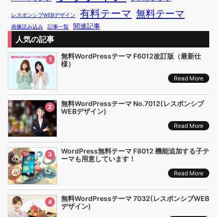
有料テーマ
無料テーマ
レスポンシブWEBデザイン
関連記事
画像読み込み
記事一覧
人気の記事
無料WordPressテーマ F6012改訂版（最新仕
1
様）
Read More
無料WordPressテーマ No.7012(レスポンシブ
2
WEBデザイン)
Read More
WordPress無料テーマ F8012 機能追加する子テ
3
ーマも用意しています！
Read More
無料WordPressテーマ 7032(レスポンシブWEB
4
デザイン)