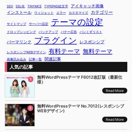
アイキャッチ画像
SEO
SSL化
TINYMCE
TYPEPAD絵文字
カテゴリー
インストール
ウィジェット
エラー
カスタマイズ
テーマの設定
サイトマップ
サーバー設定
ドロップシッピング
バックアップ
バナー広告
パンくずリスト
プラグイン
パーマリンク
レスポンシブ
有料テーマ
無料テーマ
レスポンシブWEBデザイン
関連記事
画像読み込み
記事一覧
人気の記事
無料WordPressテーマ F6012改訂版（最新仕
1
様）
Read More
無料WordPressテーマ No.7012(レスポンシブ
2
WEBデザイン)
Read More