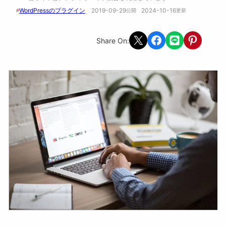
WordPressのプラグイン
2019-09-29
2024-10-16
#
公開　
更新 
Share on X
Share on Facebook
Share on LINE
Share on Pint
Share On: