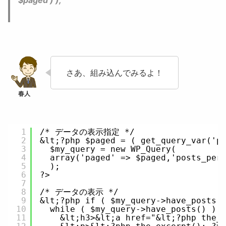
さあ、組み込んでみるよ！
1
/* データの表示指定 */
2
&lt;?php $paged = ( get_query_var('p
3
$my_query = new WP_Query(
4
array('paged' => $paged,'posts_per
5
);
6
?>
7
8
/* データの表示 */
9
&lt;?php if ( $my_query->have_posts(
10
while ( $my_query->have_posts() ) 
11
&lt;h3>&lt;a href="&lt;?php the_