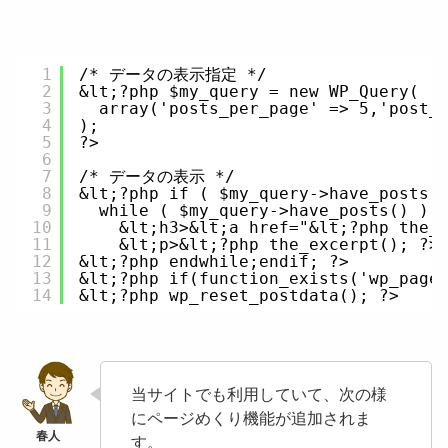
1
/* データの表示指定 */
2
&lt;?php $my_query = new WP_Query(
3
array('posts_per_page' => 5,'post_
4
);
5
?>
6
7
/* データの表示 */
8
&lt;?php if ( $my_query->have_posts(
9
while ( $my_query->have_posts() ) 
10
&lt;h3>&lt;a href="&lt;?php the_
11
&lt;p>&lt;?php the_excerpt(); ?>
12
&lt;?php endwhile;endif; ?>
13
&lt;?php if(function_exists('wp_page
14
&lt;?php wp_reset_postdata(); ?>
当サイトでも利用していて、次の様
にページめくり機能が追加されま
す。