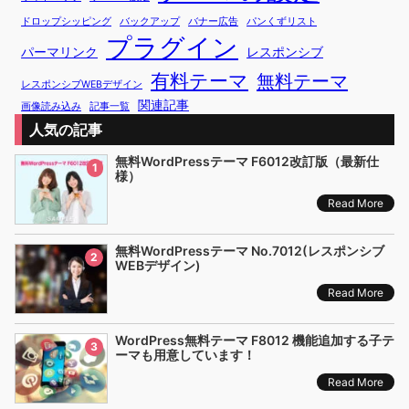
ドロップシッピング
バックアップ
バナー広告
パンくずリスト
プラグイン
パーマリンク
レスポンシブ
有料テーマ
無料テーマ
レスポンシブWEBデザイン
関連記事
画像読み込み
記事一覧
人気の記事
無料WordPressテーマ F6012改訂版（最新仕
1
様）
Read More
無料WordPressテーマ No.7012(レスポンシブ
2
WEBデザイン)
Read More
WordPress無料テーマ F8012 機能追加する子テ
3
ーマも用意しています！
Read More