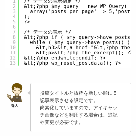
1
/* データの表示指定 */
2
&lt;?php $my_query = new WP_Query(
3
array('posts_per_page' => 5,'post_
4
);
5
?>
6
7
/* データの表示 */
8
&lt;?php if ( $my_query->have_posts(
9
while ( $my_query->have_posts() ) 
10
&lt;h3>&lt;a href="&lt;?php the_
11
&lt;p>&lt;?php the_excerpt(); ?>
12
&lt;?php endwhile;endif; ?>
13
&lt;?php wp_reset_postdata(); ?>
投稿タイトルと抜粋を新しい順に５
記事表示させる設定です。
簡素化していますので、アイキャッ
チ画像などを利用する場合は、追記
や変更が必要です。