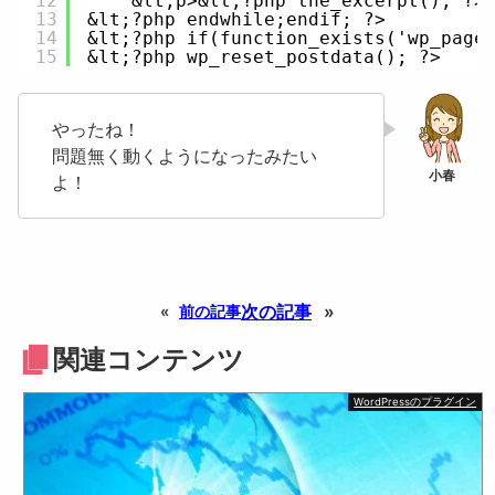
12
&lt;p>&lt;?php the_excerpt(); ?>
13
&lt;?php endwhile;endif; ?>
14
&lt;?php if(function_exists('wp_page
15
&lt;?php wp_reset_postdata(); ?>
やったね！
問題無く動くようになったみたい
よ！
次の記事
»
«
前の記事
関連コンテンツ
WordPressのプラグイン