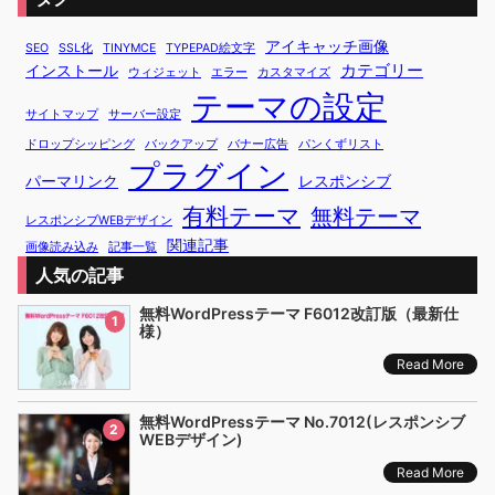
アイキャッチ画像
SEO
SSL化
TINYMCE
TYPEPAD絵文字
カテゴリー
インストール
ウィジェット
エラー
カスタマイズ
テーマの設定
サイトマップ
サーバー設定
ドロップシッピング
バックアップ
バナー広告
パンくずリスト
プラグイン
パーマリンク
レスポンシブ
有料テーマ
無料テーマ
レスポンシブWEBデザイン
関連記事
画像読み込み
記事一覧
人気の記事
無料WordPressテーマ F6012改訂版（最新仕
1
様）
Read More
無料WordPressテーマ No.7012(レスポンシブ
2
WEBデザイン)
Read More