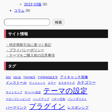
2022-23版
(6)
コラム
(8)
検
検索
索
サイト情報
・特定商取引法に基づく表記
・プライバシーポリシー
・テーマをご購入前の注意事項
タグ
アイキャッチ画像
SEO
SSL化
TINYMCE
TYPEPAD絵文字
カテゴリー
インストール
ウィジェット
エラー
カスタマイズ
テーマの設定
サイトマップ
サーバー設定
ドロップシッピング
バックアップ
バナー広告
パンくずリスト
プラグイン
パーマリンク
レスポンシブ