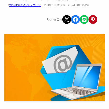
WordPressのプラグイン
2019-10-31
2024-10-15
#
公開　
更新 
Share on X
Share on Facebook
Share on LINE
Share on Pint
Share On: