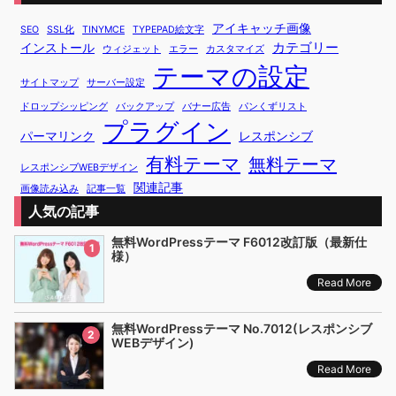
アイキャッチ画像
SEO
SSL化
TINYMCE
TYPEPAD絵文字
カテゴリー
インストール
ウィジェット
エラー
カスタマイズ
テーマの設定
サイトマップ
サーバー設定
ドロップシッピング
バックアップ
バナー広告
パンくずリスト
プラグイン
パーマリンク
レスポンシブ
有料テーマ
無料テーマ
レスポンシブWEBデザイン
関連記事
画像読み込み
記事一覧
人気の記事
無料WordPressテーマ F6012改訂版（最新仕
1
様）
Read More
無料WordPressテーマ No.7012(レスポンシブ
2
WEBデザイン)
Read More