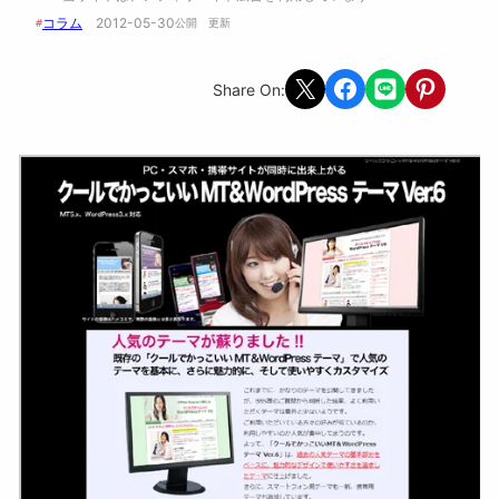
コラム
2012-05-30
#
公開　
更新 
Share on X
Share on Facebook
Share on LINE
Share on Pint
Share On: