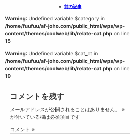
«
前の記事
Warning
: Undefined variable $category in
/home/fuufuu/af-joho.com/public_html/wps/wp-
content/themes/coolweb/lib/relate-cat.php
on line
15
Warning
: Undefined variable $cat_ct in
/home/fuufuu/af-joho.com/public_html/wps/wp-
content/themes/coolweb/lib/relate-cat.php
on line
19
コメントを残す
メールアドレスが公開されることはありません。
※
が付いている欄は必須項目です
コメント
※