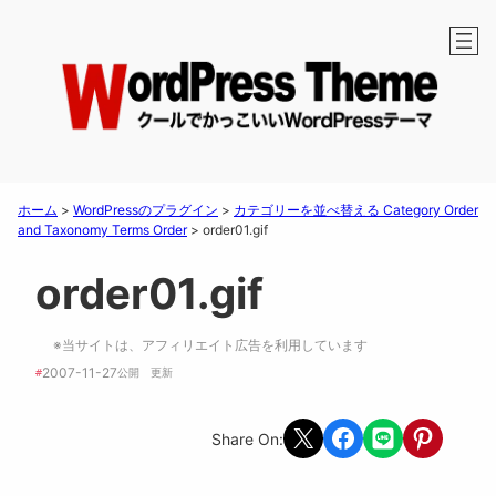
ホーム
>
WordPressのプラグイン
>
カテゴリーを並べ替える Category Order
and Taxonomy Terms Order
>
order01.gif
order01.gif
※当サイトは、アフィリエイト広告を利用しています
2007-11-27
#
公開　
更新 
Share on X
Share on Facebook
Share on LINE
Share on Pint
Share On: