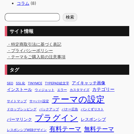
コラム
(8)
検
検索
索
サイト情報
・特定商取引法に基づく表記
・プライバシーポリシー
・テーマをご購入前の注意事項
タグ
アイキャッチ画像
SEO
SSL化
TINYMCE
TYPEPAD絵文字
カテゴリー
インストール
ウィジェット
エラー
カスタマイズ
テーマの設定
サイトマップ
サーバー設定
ドロップシッピング
バックアップ
バナー広告
パンくずリスト
プラグイン
パーマリンク
レスポンシブ
有料テーマ
無料テーマ
レスポンシブWEBデザイン