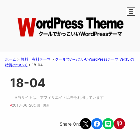
ホーム
>
無料・有料テーマ
>
クールでかっこいいWordPressテーマ Ver.15 の
特長のついて
>
18-04
18-04
※当サイトは、アフィリエイト広告を利用しています
2018-06-20
#
公開　
更新 
Share on X
Share on Facebook
Share on LINE
Share on Pint
Share On: