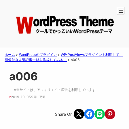
ホーム
>
WordPressのプラグイン
>
WP-PostViewsプラグインを利用して、
画像付き人気記事一覧を作成してみる！
>
a006
a006
※当サイトは、アフィリエイト広告を利用しています
2019-10-05
#
公開　
更新 
Share on X
Share on Facebook
Share on LINE
Share on Pint
Share On: