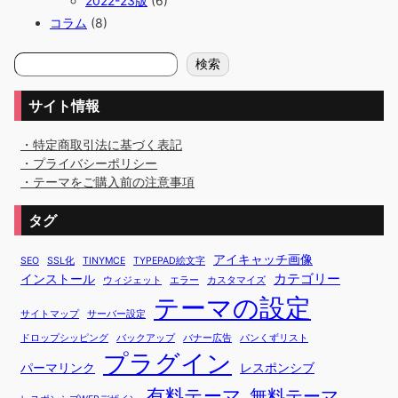
2022-23版
(6)
コラム
(8)
検
検索
索
サイト情報
・特定商取引法に基づく表記
・プライバシーポリシー
・テーマをご購入前の注意事項
タグ
アイキャッチ画像
SEO
SSL化
TINYMCE
TYPEPAD絵文字
カテゴリー
インストール
ウィジェット
エラー
カスタマイズ
テーマの設定
サイトマップ
サーバー設定
ドロップシッピング
バックアップ
バナー広告
パンくずリスト
プラグイン
パーマリンク
レスポンシブ
有料テーマ
無料テーマ