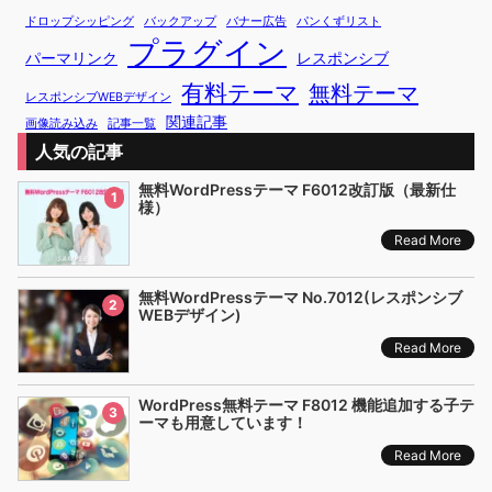
ドロップシッピング
バックアップ
バナー広告
パンくずリスト
プラグイン
パーマリンク
レスポンシブ
有料テーマ
無料テーマ
レスポンシブWEBデザイン
関連記事
画像読み込み
記事一覧
人気の記事
無料WordPressテーマ F6012改訂版（最新仕
1
様）
Read More
無料WordPressテーマ No.7012(レスポンシブ
2
WEBデザイン)
Read More
WordPress無料テーマ F8012 機能追加する子テ
3
ーマも用意しています！
Read More