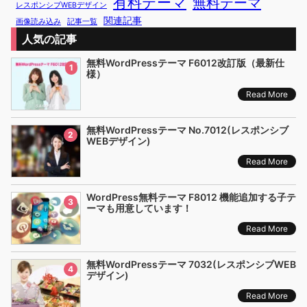
有料テーマ
無料テーマ
レスポンシブWEBデザイン
関連記事
画像読み込み
記事一覧
人気の記事
無料WordPressテーマ F6012改訂版（最新仕
1
様）
Read More
無料WordPressテーマ No.7012(レスポンシブ
2
WEBデザイン)
Read More
WordPress無料テーマ F8012 機能追加する子テ
3
ーマも用意しています！
Read More
無料WordPressテーマ 7032(レスポンシブWEB
4
デザイン)
Read More