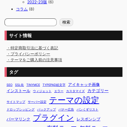
2022-23版
(6)
コラム
(8)
検
検索
索
サイト情報
・特定商取引法に基づく表記
・プライバシーポリシー
・テーマをご購入前の注意事項
タグ
アイキャッチ画像
SEO
SSL化
TINYMCE
TYPEPAD絵文字
カテゴリー
インストール
ウィジェット
エラー
カスタマイズ
テーマの設定
サイトマップ
サーバー設定
ドロップシッピング
バックアップ
バナー広告
パンくずリスト
プラグイン
パーマリンク
レスポンシブ