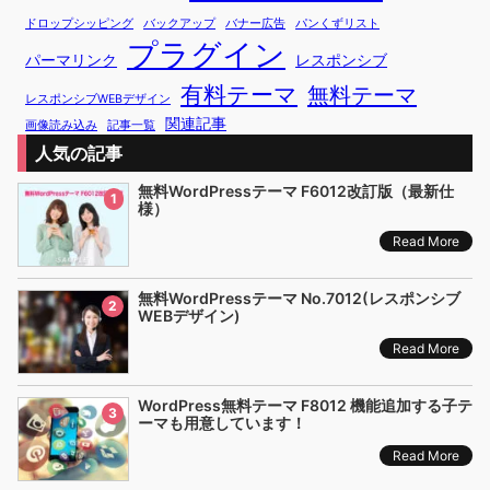
ドロップシッピング
バックアップ
バナー広告
パンくずリスト
プラグイン
パーマリンク
レスポンシブ
有料テーマ
無料テーマ
レスポンシブWEBデザイン
関連記事
画像読み込み
記事一覧
人気の記事
無料WordPressテーマ F6012改訂版（最新仕
1
様）
Read More
無料WordPressテーマ No.7012(レスポンシブ
2
WEBデザイン)
Read More
WordPress無料テーマ F8012 機能追加する子テ
3
ーマも用意しています！
Read More