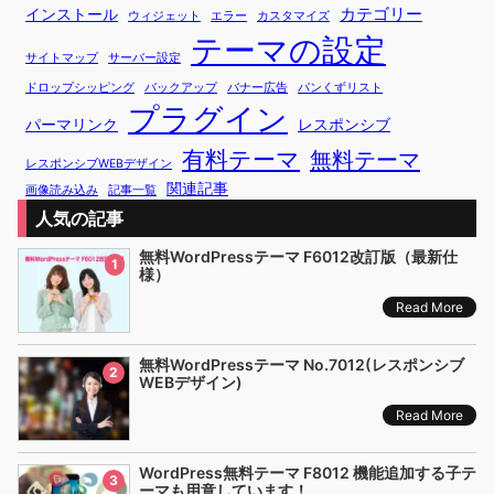
カテゴリー
インストール
ウィジェット
エラー
カスタマイズ
テーマの設定
サイトマップ
サーバー設定
ドロップシッピング
バックアップ
バナー広告
パンくずリスト
プラグイン
パーマリンク
レスポンシブ
有料テーマ
無料テーマ
レスポンシブWEBデザイン
関連記事
画像読み込み
記事一覧
人気の記事
無料WordPressテーマ F6012改訂版（最新仕
1
様）
Read More
無料WordPressテーマ No.7012(レスポンシブ
2
WEBデザイン)
Read More
WordPress無料テーマ F8012 機能追加する子テ
3
ーマも用意しています！