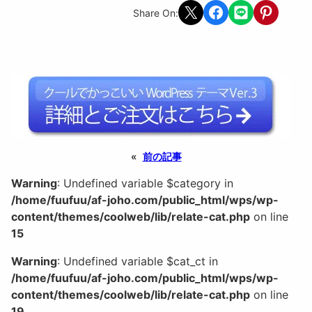
Share on X
Share on Facebook
Share on LINE
Share on Pint
Share On:
«
前の記事
Warning
: Undefined variable $category in
/home/fuufuu/af-joho.com/public_html/wps/wp-
content/themes/coolweb/lib/relate-cat.php
on line
15
Warning
: Undefined variable $cat_ct in
/home/fuufuu/af-joho.com/public_html/wps/wp-
content/themes/coolweb/lib/relate-cat.php
on line
19