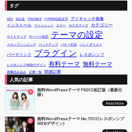
タグ
アイキャッチ画像
SEO
SSL化
TINYMCE
TYPEPAD絵文字
カテゴリー
インストール
ウィジェット
エラー
カスタマイズ
テーマの設定
サイトマップ
サーバー設定
ドロップシッピング
バックアップ
バナー広告
パンくずリスト
プラグイン
パーマリンク
レスポンシブ
有料テーマ
無料テーマ
レスポンシブWEBデザイン
関連記事
画像読み込み
記事一覧
人気の記事
無料WordPressテーマ F6012改訂版（最新仕
1
様）
Read More
無料WordPressテーマ No.7012(レスポンシブ
2
WEBデザイン)