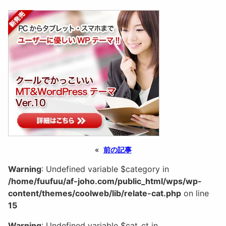
«
前の記事
Warning
: Undefined variable $category in
/home/fuufuu/af-joho.com/public_html/wps/wp-
content/themes/coolweb/lib/relate-cat.php
on line
15
Warning
: Undefined variable $cat_ct in