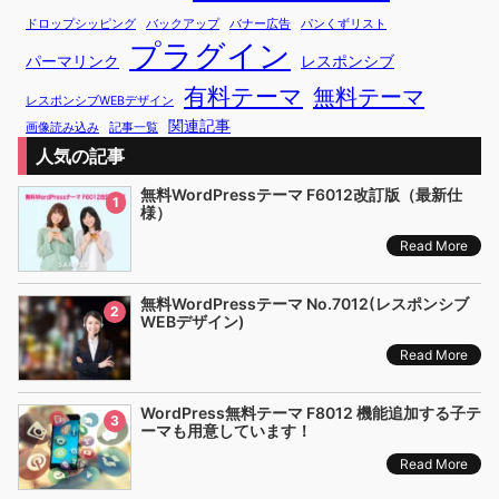
ドロップシッピング
バックアップ
バナー広告
パンくずリスト
プラグイン
パーマリンク
レスポンシブ
有料テーマ
無料テーマ
レスポンシブWEBデザイン
関連記事
画像読み込み
記事一覧
人気の記事
無料WordPressテーマ F6012改訂版（最新仕
1
様）
Read More
無料WordPressテーマ No.7012(レスポンシブ
2
WEBデザイン)
Read More
WordPress無料テーマ F8012 機能追加する子テ
3
ーマも用意しています！
Read More