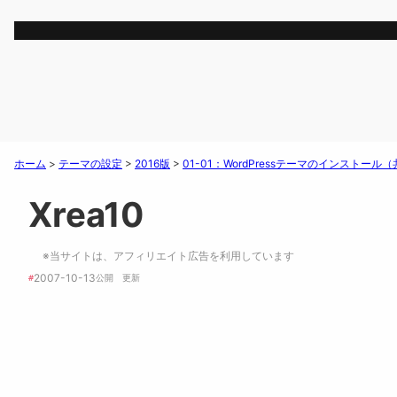
ホーム
>
テーマの設定
>
2016版
>
01-01：WordPressテーマのインストール
Xrea10
※当サイトは、アフィリエイト広告を利用しています
2007-10-13
#
公開　
更新 