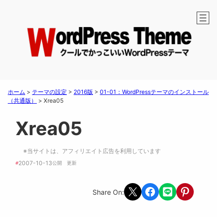
ホーム
>
テーマの設定
>
2016版
>
01-01：WordPressテーマのインストール
（共通版）
>
Xrea05
Xrea05
※当サイトは、アフィリエイト広告を利用しています
2007-10-13
#
公開　
更新 
Share on X
Share on Facebook
Share on LINE
Share on Pint
Share On: