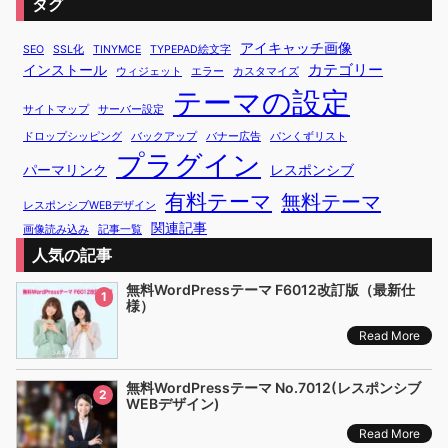
タグ
アイキャッチ画像
SEO
SSL化
TINYMCE
TYPEPAD絵文字
カテゴリー
インストール
ウィジェット
エラー
カスタマイズ
テーマの設定
サイトマップ
サーバー設定
ドロップシッピング
バックアップ
バナー広告
パンくずリスト
プラグイン
パーマリンク
レスポンシブ
有料テーマ
無料テーマ
レスポンシブWEBデザイン
関連記事
画像読み込み
記事一覧
人気の記事
無料WordPressテーマ F6012改訂版（最新仕
1
様）
Read More
無料WordPressテーマ No.7012(レスポンシブ
2
WEBデザイン)
Read More