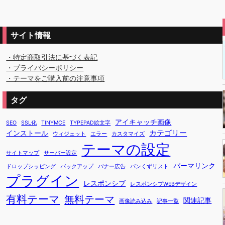
サイト情報
・特定商取引法に基づく表記
・プライバシーポリシー
・テーマをご購入前の注意事項
タグ
アイキャッチ画像
SEO
SSL化
TINYMCE
TYPEPAD絵文字
カテゴリー
インストール
ウィジェット
エラー
カスタマイズ
テーマの設定
サイトマップ
サーバー設定
パーマリンク
ドロップシッピング
バックアップ
バナー広告
パンくずリスト
プラグイン
レスポンシブ
レスポンシブWEBデザイン
有料テーマ
無料テーマ
関連記事
画像読み込み
記事一覧