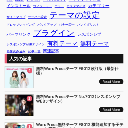
カテゴリー
インストール
ウィジェット
エラー
カスタマイズ
テーマの設定
サイトマップ
サーバー設定
ドロップシッピング
バックアップ
バナー広告
パンくずリスト
プラグイン
パーマリンク
レスポンシブ
有料テーマ
無料テーマ
レスポンシブWEBデザイン
関連記事
画像読み込み
記事一覧
人気の記事
無料WordPressテーマ F6012改訂版（最新仕
1
様）
Read More
無料WordPressテーマ No.7012(レスポンシブ
2
WEBデザイン)
Read More
WordPress無料テーマ F8012 機能追加する子テ
3