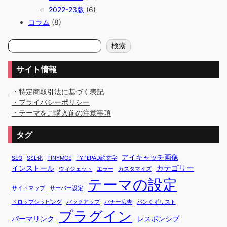
2022-23版
(6)
コラム
(8)
検
検索
索
サイト情報
・特定商取引法に基づく表記
・プライバシーポリシー
・テーマをご購入前の注意事項
タグ
アイキャッチ画像
SEO
SSL化
TINYMCE
TYPEPAD絵文字
カテゴリー
インストール
ウィジェット
エラー
カスタマイズ
テーマの設定
サイトマップ
サーバー設定
ドロップシッピング
バックアップ
バナー広告
パンくずリスト
プラグイン
パーマリンク
レスポンシブ