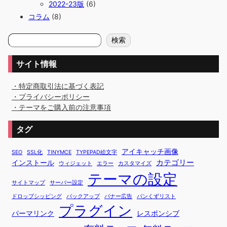
2022-23版
(6)
コラム
(8)
検
検索
索
サイト情報
・特定商取引法に基づく表記
・プライバシーポリシー
・テーマをご購入前の注意事項
タグ
アイキャッチ画像
SEO
SSL化
TINYMCE
TYPEPAD絵文字
カテゴリー
インストール
ウィジェット
エラー
カスタマイズ
テーマの設定
サイトマップ
サーバー設定
ドロップシッピング
バックアップ
バナー広告
パンくずリスト
プラグイン
パーマリンク
レスポンシブ