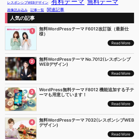
有料テーマ
無料テーマ
レスポンシブWEBデザイン
関連記事
画像読み込み
記事一覧
人気の記事
無料WordPressテーマ F6012改訂版（最新仕
1
様）
Read More
無料WordPressテーマ No.7012(レスポンシブ
2
WEBデザイン)
Read More
WordPress無料テーマ F8012 機能追加する子テ
3
ーマも用意しています！
Read More
無料WordPressテーマ 7032(レスポンシブWEB
4
デザイン)
Read More