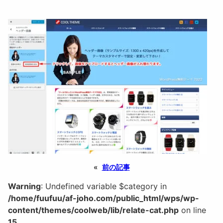
«
前の記事
Warning
: Undefined variable $category in
/home/fuufuu/af-joho.com/public_html/wps/wp-
content/themes/coolweb/lib/relate-cat.php
on line
15