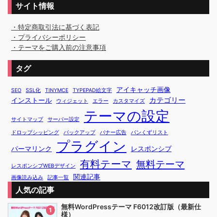
サイト情報
・特定商取引法に基づく表記
・プライバシーポリシー
・テーマをご購入前の注意事項
タグ
アイキャッチ画像
SEO
SSL化
TINYMCE
TYPEPAD絵文字
カテゴリー
インストール
ウィジェット
エラー
カスタマイズ
テーマの設定
サイトマップ
サーバー設定
ドロップシッピング
バックアップ
バナー広告
パンくずリスト
プラグイン
パーマリンク
レスポンシブ
有料テーマ
無料テーマ
レスポンシブWEBデザイン
関連記事
画像読み込み
記事一覧
人気の記事
無料WordPressテーマ F6012改訂版（最新仕
1
様）