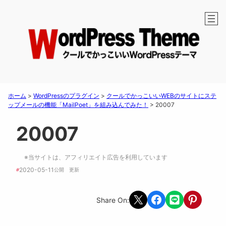
ホーム
>
WordPressのプラグイン
>
クールでかっこいいWEBのサイトにステ
ップメールの機能「MailPoet」を組み込んでみた！
>
20007
20007
※当サイトは、アフィリエイト広告を利用しています
2020-05-11
#
公開　
更新 
Share on X
Share on Facebook
Share on LINE
Share on Pint
Share On: