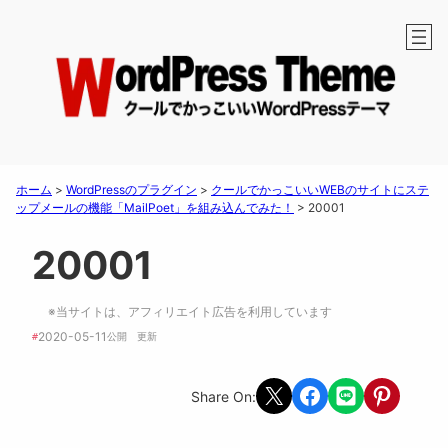
ホーム
>
WordPressのプラグイン
>
クールでかっこいいWEBのサイトにステ
ップメールの機能「MailPoet」を組み込んでみた！
>
20001
20001
※当サイトは、アフィリエイト広告を利用しています
2020-05-11
#
公開　
更新 
Share on X
Share on Facebook
Share on LINE
Share on Pint
Share On: