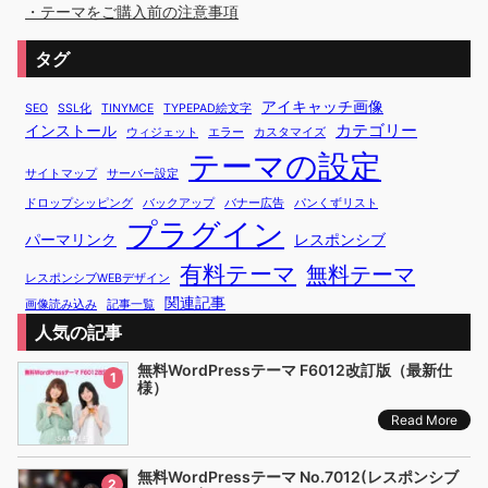
・テーマをご購入前の注意事項
タグ
アイキャッチ画像
SEO
SSL化
TINYMCE
TYPEPAD絵文字
カテゴリー
インストール
ウィジェット
エラー
カスタマイズ
テーマの設定
サイトマップ
サーバー設定
ドロップシッピング
バックアップ
バナー広告
パンくずリスト
プラグイン
パーマリンク
レスポンシブ
有料テーマ
無料テーマ
レスポンシブWEBデザイン
関連記事
画像読み込み
記事一覧
人気の記事
無料WordPressテーマ F6012改訂版（最新仕
1
様）
Read More
無料WordPressテーマ No.7012(レスポンシブ
2