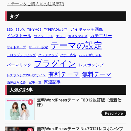
・テーマをご購入前の注意事項
タグ
アイキャッチ画像
SEO
SSL化
TINYMCE
TYPEPAD絵文字
カテゴリー
インストール
ウィジェット
エラー
カスタマイズ
テーマの設定
サイトマップ
サーバー設定
ドロップシッピング
バックアップ
バナー広告
パンくずリスト
プラグイン
パーマリンク
レスポンシブ
有料テーマ
無料テーマ
レスポンシブWEBデザイン
関連記事
画像読み込み
記事一覧
人気の記事
無料WordPressテーマ F6012改訂版（最新仕
1
様）
Read More
無料WordPressテーマ No.7012(レスポンシブ
2