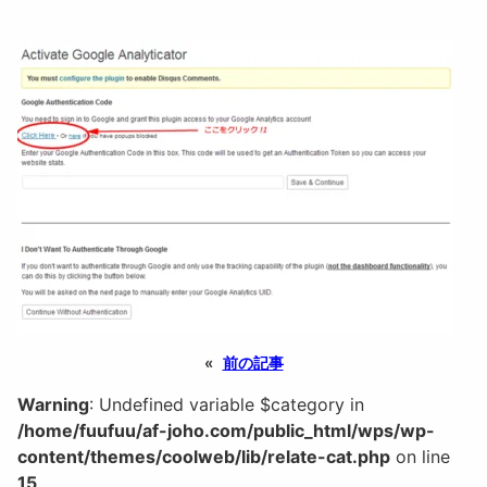
«
前の記事
Warning
: Undefined variable $category in
/home/fuufuu/af-joho.com/public_html/wps/wp-
content/themes/coolweb/lib/relate-cat.php
on line
15