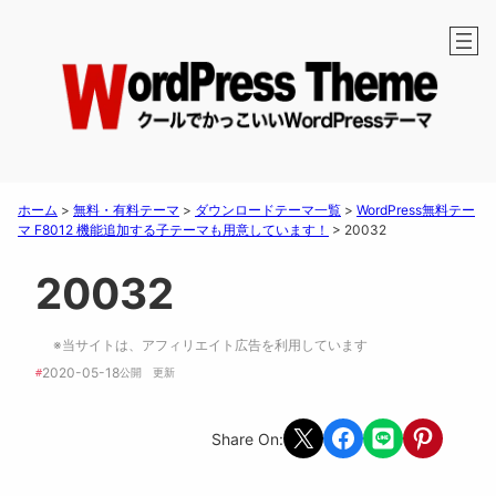
ホーム
>
無料・有料テーマ
>
ダウンロードテーマ一覧
>
WordPress無料テー
マ F8012 機能追加する子テーマも用意しています！
>
20032
20032
※当サイトは、アフィリエイト広告を利用しています
2020-05-18
#
公開　
更新 
Share on X
Share on Facebook
Share on LINE
Share on Pint
Share On: