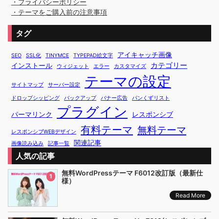
・プライバシーポリシー
・テーマをご購入前の注意事項
タグ
アイキャッチ画像
SEO
SSL化
TINYMCE
TYPEPAD絵文字
カテゴリー
インストール
ウィジェット
エラー
カスタマイズ
テーマの設定
サイトマップ
サーバー設定
ドロップシッピング
バックアップ
バナー広告
パンくずリスト
プラグイン
パーマリンク
レスポンシブ
有料テーマ
無料テーマ
レスポンシブWEBデザイン
関連記事
画像読み込み
記事一覧
人気の記事
無料WordPressテーマ F6012改訂版（最新仕
1
様）
Read More