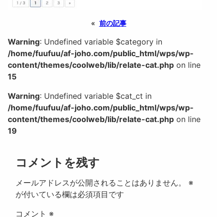
«
前の記事
Warning
: Undefined variable $category in
/home/fuufuu/af-joho.com/public_html/wps/wp-
content/themes/coolweb/lib/relate-cat.php
on line
15
Warning
: Undefined variable $cat_ct in
/home/fuufuu/af-joho.com/public_html/wps/wp-
content/themes/coolweb/lib/relate-cat.php
on line
19
コメントを残す
メールアドレスが公開されることはありません。
※
が付いている欄は必須項目です
コメント
※