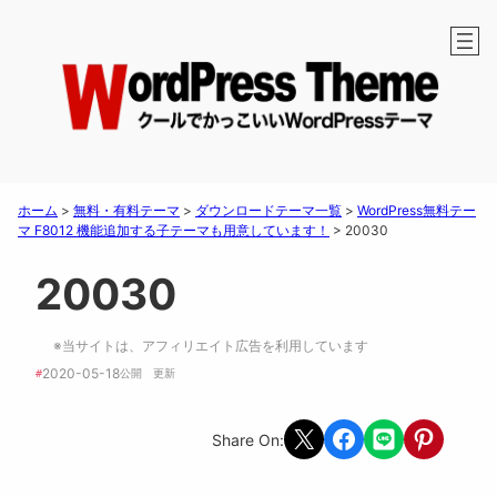
ホーム
>
無料・有料テーマ
>
ダウンロードテーマ一覧
>
WordPress無料テー
マ F8012 機能追加する子テーマも用意しています！
>
20030
20030
※当サイトは、アフィリエイト広告を利用しています
2020-05-18
#
公開　
更新 
Share on X
Share on Facebook
Share on LINE
Share on Pint
Share On: