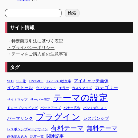
検
検索
索
サイト情報
・特定商取引法に基づく表記
・プライバシーポリシー
・テーマをご購入前の注意事項
タグ
アイキャッチ画像
SEO
SSL化
TINYMCE
TYPEPAD絵文字
カテゴリー
インストール
ウィジェット
エラー
カスタマイズ
テーマの設定
サイトマップ
サーバー設定
ドロップシッピング
バックアップ
バナー広告
パンくずリスト
プラグイン
パーマリンク
レスポンシブ
有料テーマ
無料テーマ
レスポンシブWEBデザイン
関連記事
画像読み込み
記事一覧