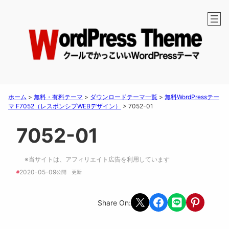
ホーム
>
無料・有料テーマ
>
ダウンロードテーマ一覧
>
無料WordPressテー
マ F7052（レスポンシブWEBデザイン）
>
7052-01
7052-01
※当サイトは、アフィリエイト広告を利用しています
2020-05-09
#
公開　
更新 
Share on X
Share on Facebook
Share on LINE
Share on Pint
Share On: