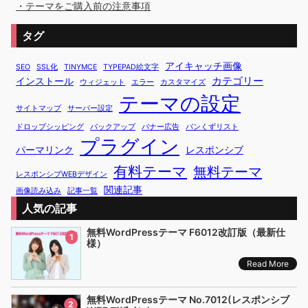
・テーマをご購入前の注意事項
タグ
アイキャッチ画像
SEO
SSL化
TINYMCE
TYPEPAD絵文字
カテゴリー
インストール
ウィジェット
エラー
カスタマイズ
テーマの設定
サイトマップ
サーバー設定
ドロップシッピング
バックアップ
バナー広告
パンくずリスト
プラグイン
パーマリンク
レスポンシブ
有料テーマ
無料テーマ
レスポンシブWEBデザイン
関連記事
画像読み込み
記事一覧
人気の記事
無料WordPressテーマ F6012改訂版（最新仕
1
様）
Read More
無料WordPressテーマ No.7012(レスポンシブ
2