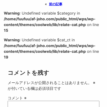
«
前の記事
Warning
: Undefined variable $category in
/home/fuufuu/af-joho.com/public_html/wps/wp-
content/themes/coolweb/lib/relate-cat.php
on line
15
Warning
: Undefined variable $cat_ct in
/home/fuufuu/af-joho.com/public_html/wps/wp-
content/themes/coolweb/lib/relate-cat.php
on line
19
コメントを残す
メールアドレスが公開されることはありません。
※
が付いている欄は必須項目です
コメント
※