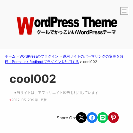
ホーム
>
WordPressのプラグイン
>
運用サイトのパーマリンクの変更を敢
行！Permalink Redirectプラグインを利用する
>
cool002
cool002
※当サイトは、アフィリエイト広告を利用しています
2012-05-29
#
公開　
更新 
Share on X
Share on Facebook
Share on LINE
Share on Pint
Share On: