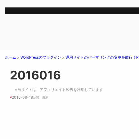
ホーム
>
WordPressのプラグイン
>
運用サイトのパーマリンクの変更を敢行！Perma
2016016
※当サイトは、アフィリエイト広告を利用しています
2016-08-18
#
公開　
更新 