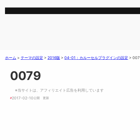
ホーム
>
テーマの設定
>
2016版
>
04-01：カルーセルプラグインの設定
>
007
0079
※当サイトは、アフィリエイト広告を利用しています
2017-02-10
#
公開　
更新 