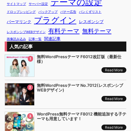
テーマの設定
サイトマップ
サーバー設定
ドロップシッピング
バックアップ
バナー広告
パンくずリスト
プラグイン
パーマリンク
レスポンシブ
有料テーマ
無料テーマ
レスポンシブWEBデザイン
関連記事
画像読み込み
記事一覧
人気の記事
無料WordPressテーマ F6012改訂版（最新仕
1
様）
Read More
無料WordPressテーマ No.7012(レスポンシブ
2
WEBデザイン)
Read More
WordPress無料テーマ F8012 機能追加する子テ
3
ーマも用意しています！
Read More