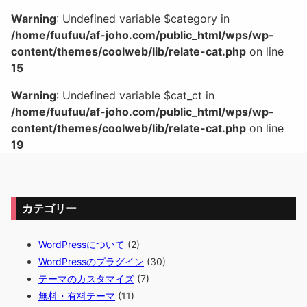
Warning
: Undefined variable $category in
/home/fuufuu/af-joho.com/public_html/wps/wp-
content/themes/coolweb/lib/relate-cat.php
on line
15
Warning
: Undefined variable $cat_ct in
/home/fuufuu/af-joho.com/public_html/wps/wp-
content/themes/coolweb/lib/relate-cat.php
on line
19
カテゴリー
WordPressについて
(2)
WordPressのプラグイン
(30)
テーマのカスタマイズ
(7)
無料・有料テーマ
(11)