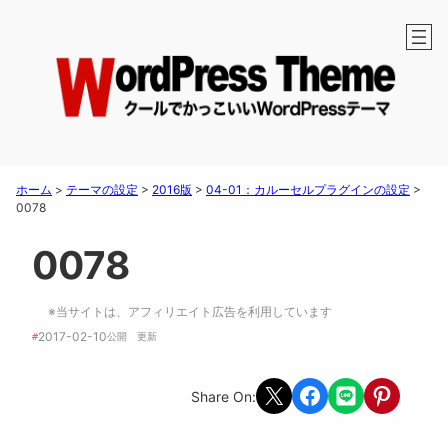
ホーム
>
テーマの設定
>
2016版
>
04-01：カルーセルプラグインの設定
>
0078
0078
※当サイトは、アフィリエイト広告を利用しています
2017-02-10
#
公開　
更新 
Share on X
Share on Facebook
Share on LINE
Share on Pint
Share On: