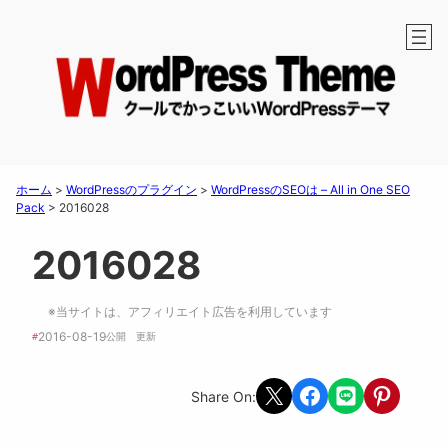
ホーム
>
WordPressのプラグイン
>
WordPressのSEOは – All in One SEO
Pack
>
2016028
2016028
※当サイトは、アフィリエイト広告を利用しています
2016-08-19
#
公開　
更新 
Share on X
Share on Facebook
Share on LINE
Share on Pint
Share On: