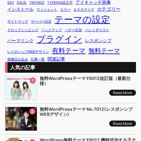
アイキャッチ画像
SEO
SSL化
TINYMCE
TYPEPAD絵文字
カテゴリー
インストール
ウィジェット
エラー
カスタマイズ
テーマの設定
サイトマップ
サーバー設定
ドロップシッピング
バックアップ
バナー広告
パンくずリスト
プラグイン
パーマリンク
レスポンシブ
有料テーマ
無料テーマ
レスポンシブWEBデザイン
関連記事
画像読み込み
記事一覧
人気の記事
無料WordPressテーマ F6012改訂版（最新仕
1
様）
Read More
無料WordPressテーマ No.7012(レスポンシブ
2
WEBデザイン)
Read More
WordPress無料テーマ F8012 機能追加する子テ