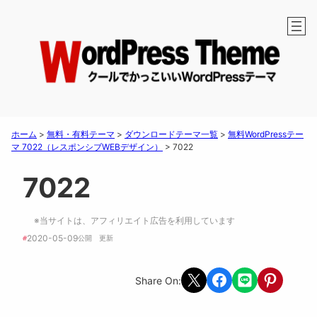
ホーム
>
無料・有料テーマ
>
ダウンロードテーマ一覧
>
無料WordPressテー
マ 7022（レスポンシブWEBデザイン）
>
7022
7022
※当サイトは、アフィリエイト広告を利用しています
2020-05-09
#
公開　
更新 
Share on X
Share on Facebook
Share on LINE
Share on Pint
Share On: