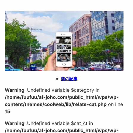
«
前の記事
Warning
: Undefined variable $category in
/home/fuufuu/af-joho.com/public_html/wps/wp-
content/themes/coolweb/lib/relate-cat.php
on line
15
Warning
: Undefined variable $cat_ct in
/home/fuufuu/af-joho.com/public_html/wps/wp-