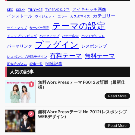
アイキャッチ画像
SEO
SSL化
TINYMCE
TYPEPAD絵文字
カテゴリー
インストール
ウィジェット
エラー
カスタマイズ
テーマの設定
サイトマップ
サーバー設定
ドロップシッピング
バックアップ
バナー広告
パンくずリスト
プラグイン
パーマリンク
レスポンシブ
有料テーマ
無料テーマ
レスポンシブWEBデザイン
関連記事
画像読み込み
記事一覧
人気の記事
無料WordPressテーマ F6012改訂版（最新仕
1
様）
Read More
無料WordPressテーマ No.7012(レスポンシブ
2
WEBデザイン)
Read More