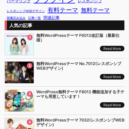
パーマリンク
レスポンシブ
有料テーマ
無料テーマ
レスポンシブWEBデザイン
関連記事
画像読み込み
記事一覧
人気の記事
無料WordPressテーマ F6012改訂版（最新仕
1
様）
Read More
無料WordPressテーマ No.7012(レスポンシブ
2
WEBデザイン)
Read More
WordPress無料テーマ F8012 機能追加する子テ
3
ーマも用意しています！
Read More
無料WordPressテーマ 7032(レスポンシブWEB
4
デザイン)