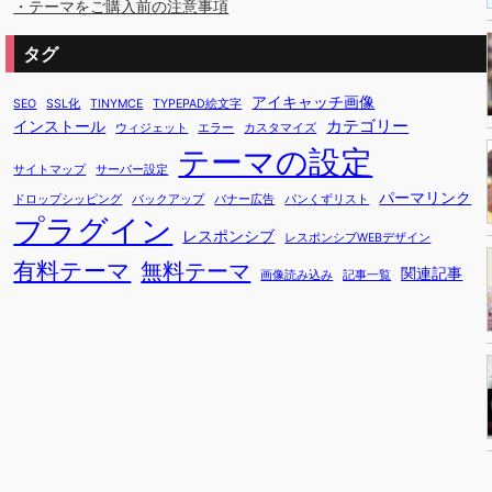
・テーマをご購入前の注意事項
タグ
アイキャッチ画像
SEO
SSL化
TINYMCE
TYPEPAD絵文字
カテゴリー
インストール
ウィジェット
エラー
カスタマイズ
テーマの設定
サイトマップ
サーバー設定
パーマリンク
ドロップシッピング
バックアップ
バナー広告
パンくずリスト
プラグイン
レスポンシブ
レスポンシブWEBデザイン
有料テーマ
無料テーマ
関連記事
画像読み込み
記事一覧