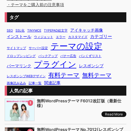
・テーマをご購入前の注意事項
タグ
アイキャッチ画像
SEO
SSL化
TINYMCE
TYPEPAD絵文字
カテゴリー
インストール
ウィジェット
エラー
カスタマイズ
テーマの設定
サイトマップ
サーバー設定
ドロップシッピング
バックアップ
バナー広告
パンくずリスト
プラグイン
パーマリンク
レスポンシブ
有料テーマ
無料テーマ
レスポンシブWEBデザイン
関連記事
画像読み込み
記事一覧
人気の記事
無料WordPressテーマ F6012改訂版（最新仕
1
様）
Read More
無料WordPressテーマ No.7012(レスポンシブ