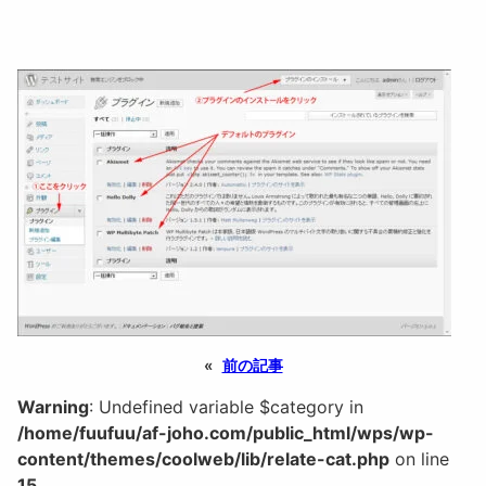
«
前の記事
Warning
: Undefined variable $category in
/home/fuufuu/af-joho.com/public_html/wps/wp-
content/themes/coolweb/lib/relate-cat.php
on line
15