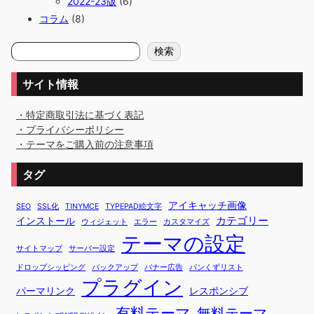
2022-23版
(6)
コラム
(8)
検
検索
索
サイト情報
・特定商取引法に基づく表記
・プライバシーポリシー
・テーマをご購入前の注意事項
タグ
アイキャッチ画像
SEO
SSL化
TINYMCE
TYPEPAD絵文字
カテゴリー
インストール
ウィジェット
エラー
カスタマイズ
テーマの設定
サイトマップ
サーバー設定
ドロップシッピング
バックアップ
バナー広告
パンくずリスト
プラグイン
パーマリンク
レスポンシブ
有料テーマ
無料テーマ