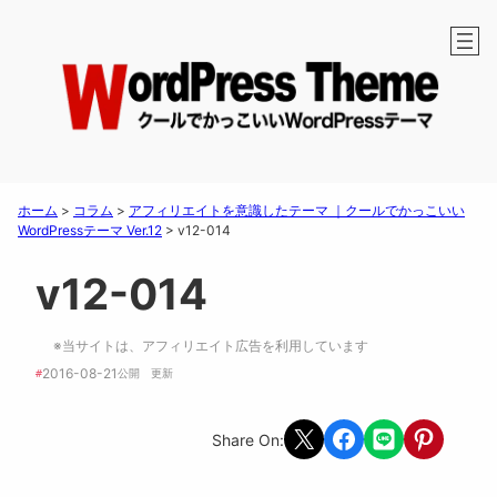
ホーム
>
コラム
>
アフィリエイトを意識したテーマ ｜クールでかっこいい
WordPressテーマ Ver.12
>
v12-014
v12-014
※当サイトは、アフィリエイト広告を利用しています
2016-08-21
#
公開　
更新 
Share on X
Share on Facebook
Share on LINE
Share on Pint
Share On: