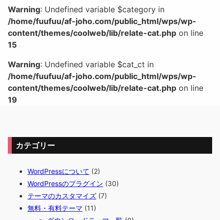
Warning
: Undefined variable $category in
/home/fuufuu/af-joho.com/public_html/wps/wp-
content/themes/coolweb/lib/relate-cat.php
on line
15
Warning
: Undefined variable $cat_ct in
/home/fuufuu/af-joho.com/public_html/wps/wp-
content/themes/coolweb/lib/relate-cat.php
on line
19
カテゴリー
WordPressについて
(2)
WordPressのプラグイン
(30)
テーマのカスタマイズ
(7)
無料・有料テーマ
(11)