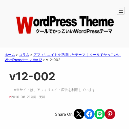
ホーム
>
コラム
>
アフィリエイトを意識したテーマ ｜クールでかっこいい
WordPressテーマ Ver.12
>
v12-002
v12-002
※当サイトは、アフィリエイト広告を利用しています
2016-08-21
#
公開　
更新 
Share on X
Share on Facebook
Share on LINE
Share on Pint
Share On: