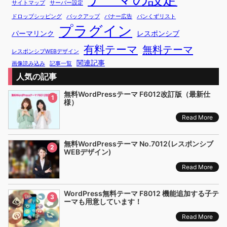
サイトマップ
サーバー設定
ドロップシッピング
バックアップ
バナー広告
パンくずリスト
プラグイン
パーマリンク
レスポンシブ
有料テーマ
無料テーマ
レスポンシブWEBデザイン
関連記事
画像読み込み
記事一覧
人気の記事
無料WordPressテーマ F6012改訂版（最新仕
1
様）
Read More
無料WordPressテーマ No.7012(レスポンシブ
2
WEBデザイン)
Read More
WordPress無料テーマ F8012 機能追加する子テ
3
ーマも用意しています！
Read More