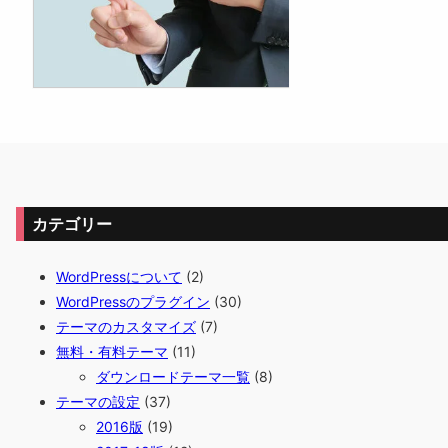
定
ペ
ー
ジ
で
ウ
ィ
ジ
ェ
ッ
ト
を
カテゴリー
利
用
で
WordPressについて
(2)
き
WordPressのプラグイン
(30)
る
プ
テーマのカスタマイズ
(7)
ラ
無料・有料テーマ
(11)
グ
ダウンロードテーマ一覧
(8)
イ
ン
テーマの設定
(37)
2016版
(19)
W