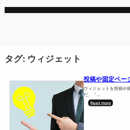
内
容
を
ス
キ
ッ
プ
タグ:
ウィジェット
投稿や固定ページ
ウィジェットを投稿や固定ペ
だ、「…
:
Read more
投
稿
や
固