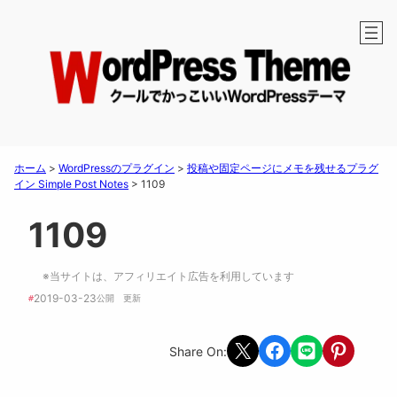
ホーム
>
WordPressのプラグイン
>
投稿や固定ページにメモを残せるプラグ
イン Simple Post Notes
>
1109
1109
※当サイトは、アフィリエイト広告を利用しています
2019-03-23
#
公開　
更新 
Share on X
Share on Facebook
Share on LINE
Share on Pint
Share On: