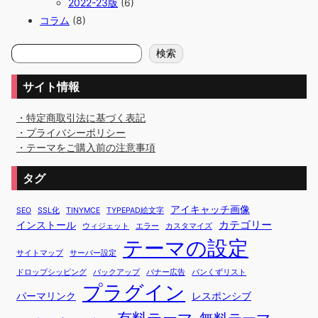
2022-23版
(6)
コラム
(8)
検
検索
索
サイト情報
・特定商取引法に基づく表記
・プライバシーポリシー
・テーマをご購入前の注意事項
タグ
アイキャッチ画像
SEO
SSL化
TINYMCE
TYPEPAD絵文字
カテゴリー
インストール
ウィジェット
エラー
カスタマイズ
テーマの設定
サイトマップ
サーバー設定
ドロップシッピング
バックアップ
バナー広告
パンくずリスト
プラグイン
パーマリンク
レスポンシブ