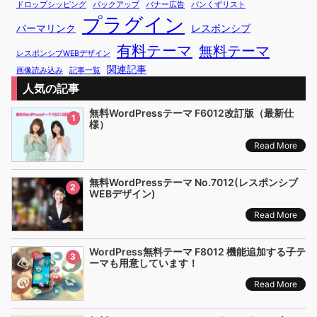
ドロップシッピング
バックアップ
バナー広告
パンくずリスト
プラグイン
パーマリンク
レスポンシブ
有料テーマ
無料テーマ
レスポンシブWEBデザイン
関連記事
画像読み込み
記事一覧
人気の記事
無料WordPressテーマ F6012改訂版（最新仕
1
様）
Read More
無料WordPressテーマ No.7012(レスポンシブ
2
WEBデザイン)
Read More
WordPress無料テーマ F8012 機能追加する子テ
3
ーマも用意しています！
Read More