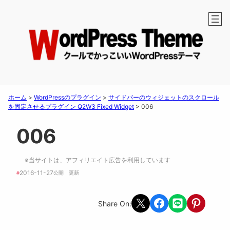
ホーム
>
WordPressのプラグイン
>
サイドバーのウィジェットのスクロール
を固定させるプラグイン Q2W3 Fixed Widget
>
006
006
※当サイトは、アフィリエイト広告を利用しています
2016-11-27
#
公開　
更新 
Share on X
Share on Facebook
Share on LINE
Share on Pint
Share On: