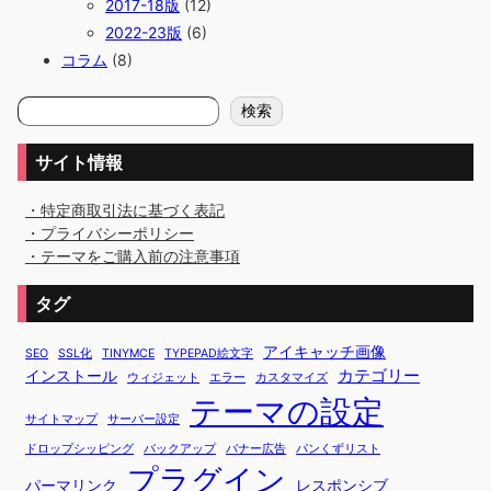
2017-18版
(12)
2022-23版
(6)
コラム
(8)
検
検索
索
サイト情報
・特定商取引法に基づく表記
・プライバシーポリシー
・テーマをご購入前の注意事項
タグ
アイキャッチ画像
SEO
SSL化
TINYMCE
TYPEPAD絵文字
カテゴリー
インストール
ウィジェット
エラー
カスタマイズ
テーマの設定
サイトマップ
サーバー設定
ドロップシッピング
バックアップ
バナー広告
パンくずリスト
プラグイン
パーマリンク
レスポンシブ