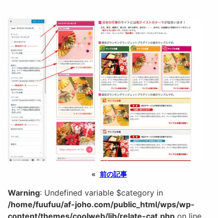
«
前の記事
Warning
: Undefined variable $category in
/home/fuufuu/af-joho.com/public_html/wps/wp-
content/themes/coolweb/lib/relate-cat.php
on line