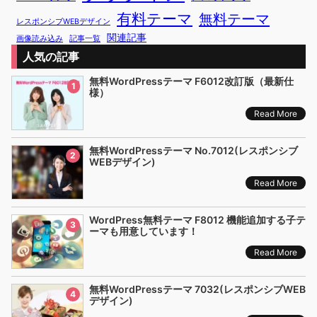
有料テーマ
無料テーマ
レスポンシブWEBデザイン
関連記事
画像読み込み
記事一覧
人気の記事
無料WordPressテーマ F6012改訂版（最新仕
1
様）
Read More
無料WordPressテーマ No.7012(レスポンシブ
2
WEBデザイン)
Read More
WordPress無料テーマ F8012 機能追加する子テ
3
ーマも用意しています！
Read More
無料WordPressテーマ 7032(レスポンシブWEB
4
デザイン)