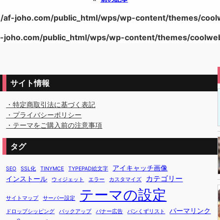
/af-joho.com/public_html/wps/wp-content/themes/coolwe
-joho.com/public_html/wps/wp-content/themes/coolweb/
サイト情報
・特定商取引法に基づく表記
・プライバシーポリシー
・テーマをご購入前の注意事項
タグ
アイキャッチ画像
SEO
SSL化
TINYMCE
TYPEPAD絵文字
カテゴリー
インストール
ウィジェット
エラー
カスタマイズ
テーマの設定
サイトマップ
サーバー設定
パーマリンク
ドロップシッピング
バックアップ
バナー広告
パンくずリスト