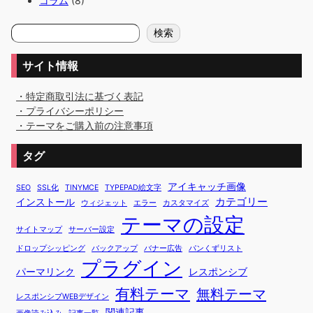
コラム
(8)
検
検索
索
サイト情報
・特定商取引法に基づく表記
・プライバシーポリシー
・テーマをご購入前の注意事項
タグ
アイキャッチ画像
SEO
SSL化
TINYMCE
TYPEPAD絵文字
カテゴリー
インストール
ウィジェット
エラー
カスタマイズ
テーマの設定
サイトマップ
サーバー設定
ドロップシッピング
バックアップ
バナー広告
パンくずリスト
プラグイン
パーマリンク
レスポンシブ
有料テーマ
無料テーマ
レスポンシブWEBデザイン
関連記事