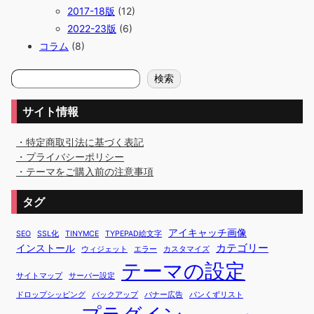
2017-18版
(12)
2022-23版
(6)
コラム
(8)
検
検索
索
サイト情報
・特定商取引法に基づく表記
・プライバシーポリシー
・テーマをご購入前の注意事項
タグ
アイキャッチ画像
SEO
SSL化
TINYMCE
TYPEPAD絵文字
カテゴリー
インストール
ウィジェット
エラー
カスタマイズ
テーマの設定
サイトマップ
サーバー設定
ドロップシッピング
バックアップ
バナー広告
パンくずリスト