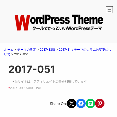
ホーム
>
テーマの設定
>
2017-18版
>
2017-11：テーマのカラム数変更につ
いて
>
2017-051
2017-051
※当サイトは、アフィリエイト広告を利用しています
2017-09-15
#
公開　
更新 
Share on X
Share on Facebook
Share on LINE
Share on Pint
Share On: