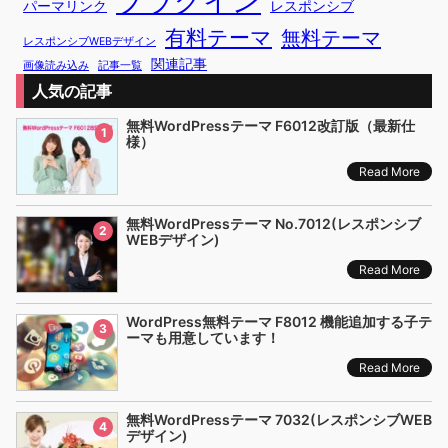
プラグイン
パーマリンク
レスポンシブ
有料テーマ
無料テーマ
レスポンシブWEBデザイン
関連記事
画像読み込み
記事一覧
人気の記事
無料WordPressテーマ F6012改訂版（最新仕
1
様）
Read More
無料WordPressテーマ No.7012(レスポンシブ
2
WEBデザイン)
Read More
WordPress無料テーマ F8012 機能追加する子テ
3
ーマも用意しています！
Read More
無料WordPressテーマ 7032(レスポンシブWEB
4
デザイン)