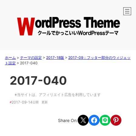
ホーム
>
テーマの設定
>
2017-18版
>
2017-09：フッター部分のウィジェッ
ト設定
>
2017-040
2017-040
※当サイトは、アフィリエイト広告を利用しています
2017-09-14
#
公開　
更新 
Share on X
Share on Facebook
Share on LINE
Share on Pint
Share On: