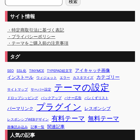
検索
索
サイト情報
・特定商取引法に基づく表記
・プライバシーポリシー
・テーマをご購入前の注意事項
タグ
アイキャッチ画像
SEO
SSL化
TINYMCE
TYPEPAD絵文字
カテゴリー
インストール
ウィジェット
エラー
カスタマイズ
テーマの設定
サイトマップ
サーバー設定
ドロップシッピング
バックアップ
バナー広告
パンくずリスト
プラグイン
パーマリンク
レスポンシブ
有料テーマ
無料テーマ
レスポンシブWEBデザイン
関連記事
画像読み込み
記事一覧
人気の記事