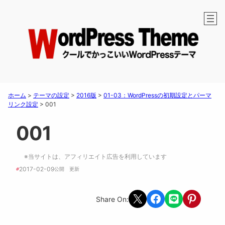
ホーム
>
テーマの設定
>
2016版
>
01-03：WordPressの初期設定とパーマ
リンク設定
>
001
001
※当サイトは、アフィリエイト広告を利用しています
2017-02-09
#
公開　
更新 
Share on X
Share on Facebook
Share on LINE
Share on Pint
Share On: