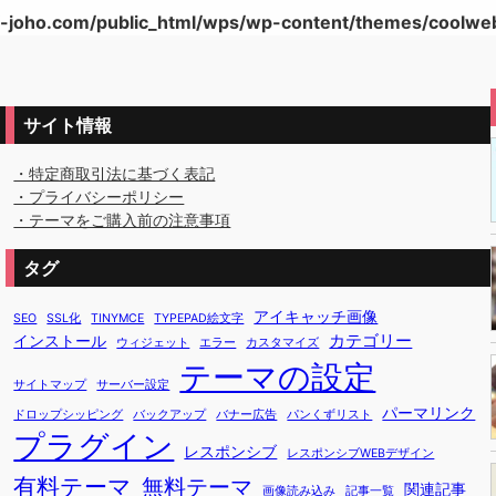
-joho.com/public_html/wps/wp-content/themes/coolweb/
サイト情報
・特定商取引法に基づく表記
・プライバシーポリシー
・テーマをご購入前の注意事項
タグ
アイキャッチ画像
SEO
SSL化
TINYMCE
TYPEPAD絵文字
カテゴリー
インストール
ウィジェット
エラー
カスタマイズ
テーマの設定
サイトマップ
サーバー設定
パーマリンク
ドロップシッピング
バックアップ
バナー広告
パンくずリスト
プラグイン
レスポンシブ
レスポンシブWEBデザイン
有料テーマ
無料テーマ
関連記事
画像読み込み
記事一覧