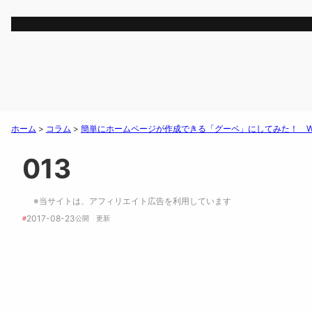
ホーム
>
コラム
>
簡単にホームページが作成できる「グーペ」にしてみた！ Wor
013
※当サイトは、アフィリエイト広告を利用しています
2017-08-23
#
公開　
更新 